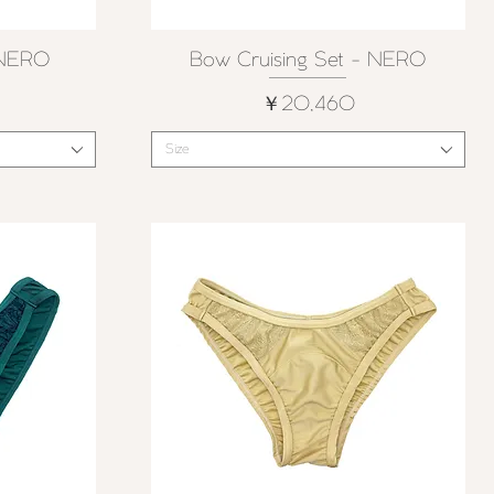
- NERO
Bow Cruising Set - NERO
クイックビュー
価格
￥20,460
Size