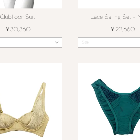
Clubfloor Suit
Lace Sailing Set 
クイックビュー
クイックビュー
価格
価格
￥30,360
￥22,660
Size