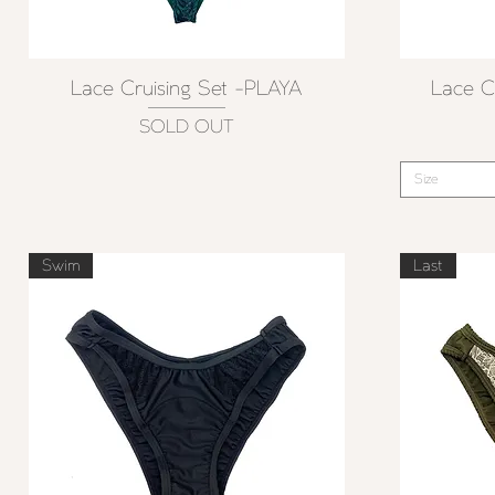
Lace Cruising Set -PLAYA
Lace C
クイックビュー
SOLD OUT
Size
Swim
Last