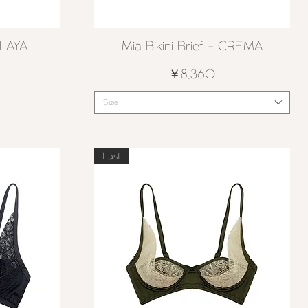
PLAYA
Mia Bikini Brief - CREMA
クイックビュー
価格
￥8,360
Size
Last