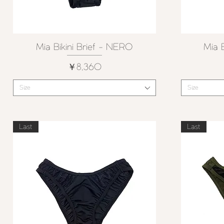
Mia Bikini Brief - NERO
Mia B
クイックビュー
価格
￥8,360
Size
Size
Last
Last