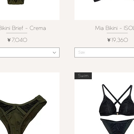
ikini Brief - Crema
Mia Bikini - IS
クイックビュー
クイックビュー
価格
価格
￥7,040
￥19,360
Size
Swim