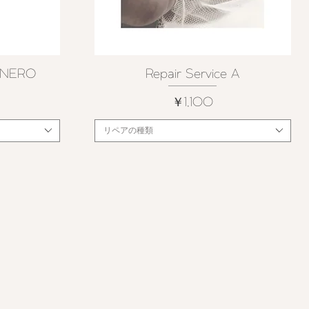
- NERO
Repair Service A
クイックビュー
価格
￥1,100
リペアの種類