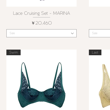
Lace Cruising Set - MARINA
クイックビュー
価格
￥20,460
Size
Size
Swim
Last