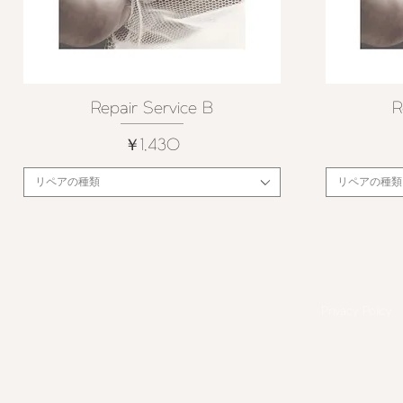
Repair Service B
R
クイックビュー
価格
￥1,430
リペアの種類
リペアの種類
Privacy Policy