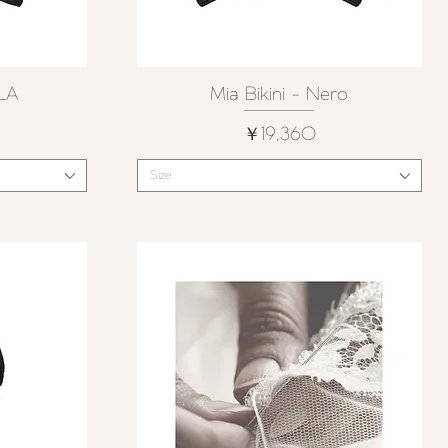
OLA
Mia Bikini - Nero
クイックビュー
価格
￥19,360
Size