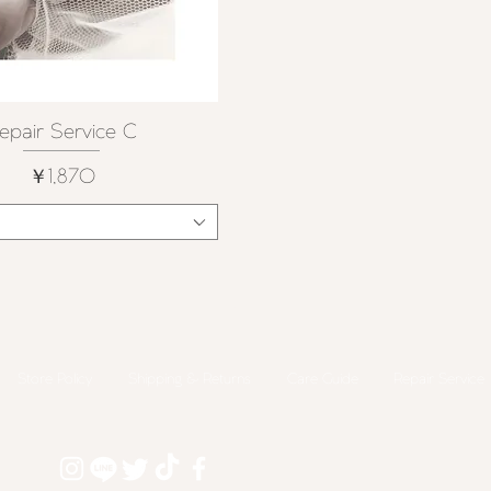
epair Service C
クイックビュー
価格
￥1,870
○
Store Policy
Shipping & Returns
​Care Guide
Repair Service