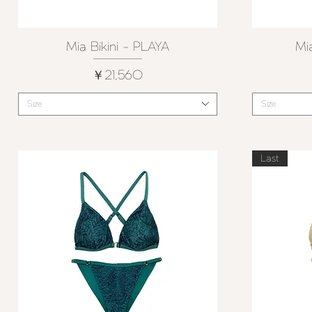
Mia Bikini - PLAYA
Mi
クイックビュー
価格
￥21,560
Size
Size
Last