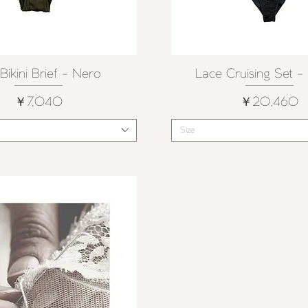
Bikini Brief - Nero
Lace Cruising Set 
クイックビュー
クイックビュー
価格
価格
￥7,040
￥20,460
Size