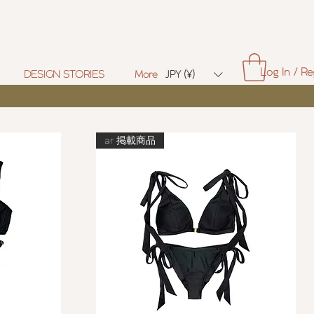
Log In / Re
DESIGN STORIES
More
JPY (¥)
ar 掲載商品