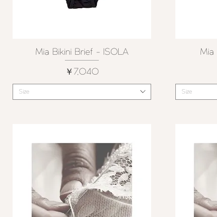
Mia Bikini Brief - ISOLA
Mia 
クイックビュー
価格
￥7,040
Size
Size