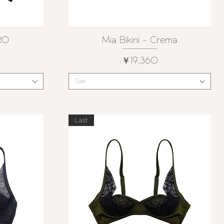
ERO
Mia Bikini - Crema
クイックビュー
価格
￥19,360
Size
Last