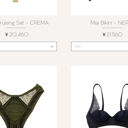
ruising Set - CREMA
Mia Bikini - N
クイックビュー
クイックビュー
価格
価格
￥20,460
￥21,560
Size