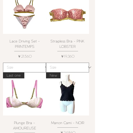
Lace Driving Set -
Strapless Bra - PINK
PRINTEMPS
LOBSTER
価格
価格
￥21,560
￥19,360
Last one
New
Plunge Bra -
Manon Cami - NOIR
AMOUREUSE
価格
￥24,860