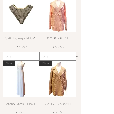
Satin Boyleg - PLUME
BOY JK - PÊCHE
価格
価格
￥8,360
￥51,260
New
New
Arena Dress - LINGE
BOY JK - CARAMEL
価格
価格
￥33,660
￥51,260