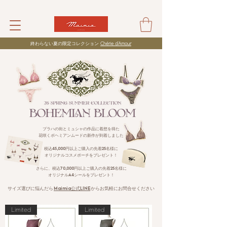
​終わらない夏の限定コレクション
Chérie d’Amour
プラハの街とミュシャの作品に着想を得た
花咲くボヘミアンムードの新作が到着しました
税込45,000円以上ご購入の先着25名様に
オリジナルコスメポーチをプレゼント！
さらに、税込70,000円以上ご購入の先着25名様に
​オリジナルA4シールをプレゼント！
サイズ選びに悩んだら
Maimia公式LINE
からお気軽にお問合せください
Limited
Limited