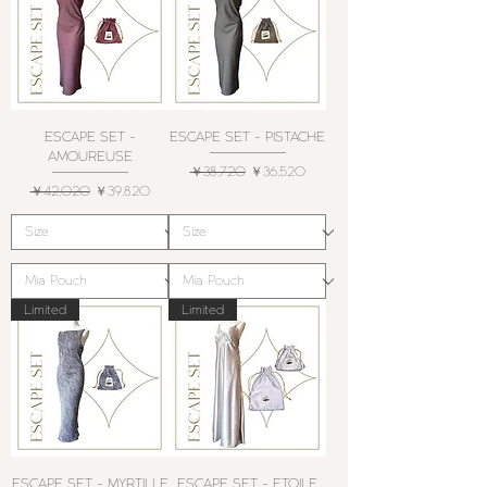
ESCAPE SET -
ESCAPE SET - PISTACHE
AMOUREUSE
通常価格
セール価格
￥38,720
￥36,520
通常価格
セール価格
￥42,020
￥39,820
Limited
Limited
ESCAPE SET - MYRTILLE
ESCAPE SET - ETOILE