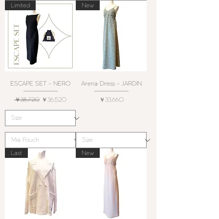
Limited
New
ESCAPE SET - NERO
Arena Dress - JARDIN
通常価格
セール価格
価格
￥38,720
￥36,520
￥33,660
Last
New