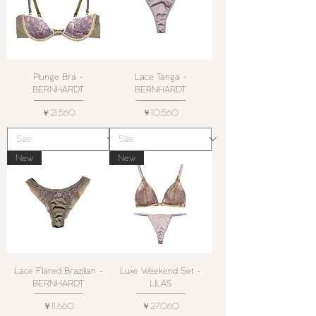
Plunge Bra -
Lace Tanga -
BERNHARDT
BERNHARDT
価格
価格
￥21,560
￥10,560
New
New
Lace Flared Brazilian -
Luxe Weekend Set -
BERNHARDT
LILAS
価格
価格
￥11,660
￥27,060