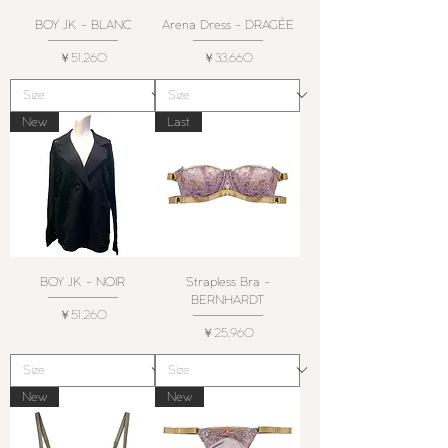
BOY JK - BLANC
Arena Dress - DRAGÉE
価格
価格
￥51,260
￥33,660
New
Last
BOY JK - NOIR
Strapless Bra -
BERNHARDT
価格
￥51,260
価格
￥25,960
New
New