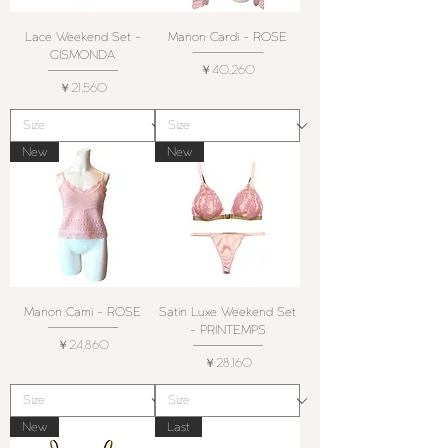
Lace Weekend Set -
Manon Cardi - ROSE
GISMONDA
価格
￥40,260
価格
￥21,560
New
New
Manon Cami - ROSE
Satin Luxe Weekend Set
- PRINTEMPS
価格
￥24,860
価格
￥28,160
New
Last