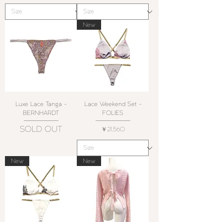
New
Luxe Lace Tanga -
Lace Weekend Set -
BERNHARDT
FOLIES
SOLD OUT
価格
￥21,560
New
New