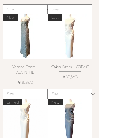
New
Last
Verona Dress -
Cabin Dress - CRÈME
ABSINTHE
価格
￥32,560
価格
￥35,860
Limited
New