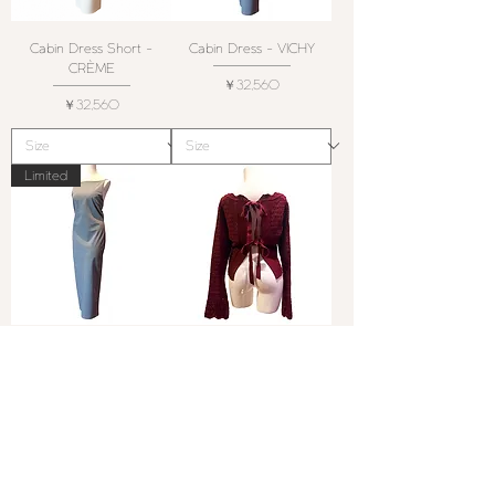
Cabin Dress Short -
Cabin Dress - VICHY
CRÈME
価格
￥32,560
価格
￥32,560
Limited
Cabin Dress Short -
Manon Cardi -
VICHY
BORDEAUX
SOLD OUT
価格
￥32,560
New