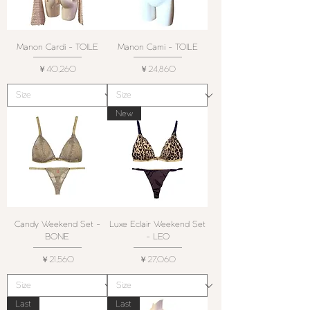
Manon Cardi - TOILE
Manon Cami - TOILE
価格
価格
￥40,260
￥24,860
New
Candy Weekend Set -
Luxe Eclair Weekend Set
BONE
- LEO
価格
価格
￥21,560
￥27,060
Last
Last