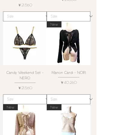
価格
￥21,560
New
Candy Weekend Set -
Manon Cardi - NOIR
NERO
価格
￥40,260
価格
￥21,560
New
New