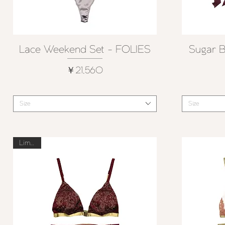
Lace Weekend Set - FOLIES
Sugar 
クイックビュー
価格
￥21,560
Size
Size
Limited