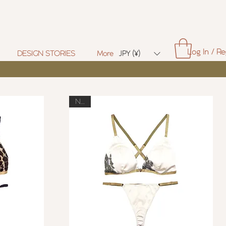
Log In / Re
DESIGN STORIES
More
JPY (¥)
New