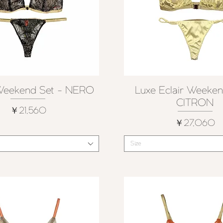
Weekend Set - NERO
Luxe Eclair Weeken
クイックビュー
クイックビュー
CITRON
価格
￥21,560
価格
￥27,060
Size