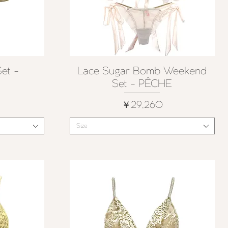
et -
Lace Sugar Bomb Weekend
クイックビュー
Set - PÊCHE
価格
￥29,260
Size