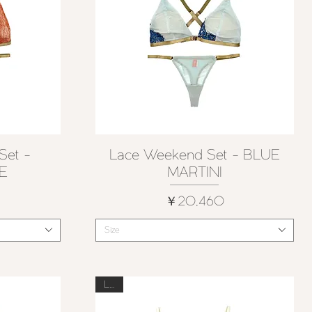
Set -
Lace Weekend Set - BLUE
クイックビュー
E
MARTINI
価格
￥20,460
Size
Last