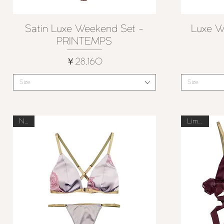
Satin Luxe Weekend Set -
Luxe W
クイックビュー
PRINTEMPS
価格
￥28,160
Size
Size
New
Limited