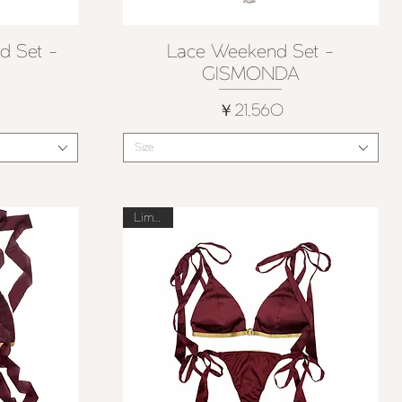
d Set -
Lace Weekend Set -
クイックビュー
GISMONDA
価格
￥21,560
Size
Limited