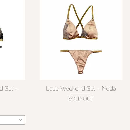
d Set -
Lace Weekend Set - Nuda
クイックビュー
SOLD OUT