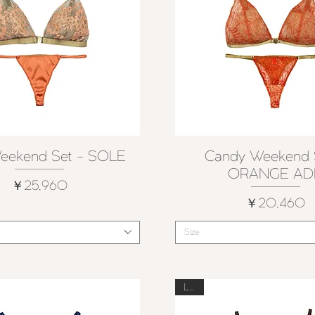
eekend Set - SOLE
Candy Weekend 
クイックビュー
クイックビュー
ORANGE AD
価格
￥25,960
価格
￥20,460
Size
Last