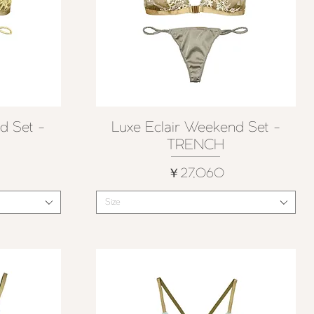
d Set -
Luxe Eclair Weekend Set -
クイックビュー
TRENCH
価格
￥27,060
Size