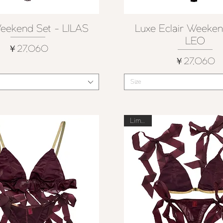
eekend Set - LILAS
Luxe Eclair Weeken
クイックビュー
クイックビュー
LEO
価格
￥27,060
価格
￥27,060
Size
Limited