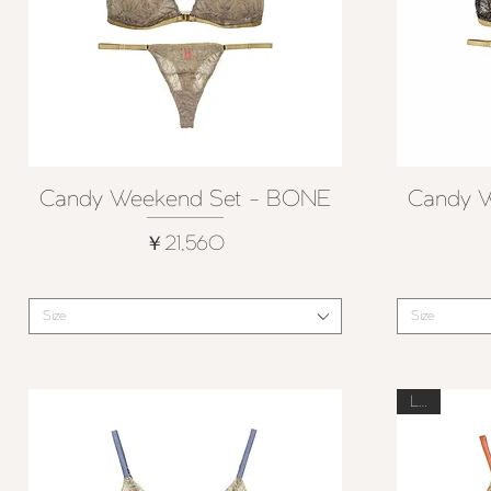
Candy Weekend Set - BONE
Candy 
クイックビュー
価格
￥21,560
Size
Size
Last