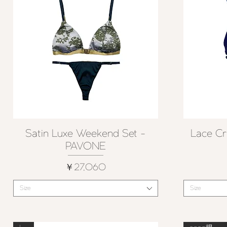
Satin Luxe Weekend Set -
Lace Cr
クイックビュー
PAVONE
価格
￥27,060
Size
Size