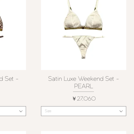
d Set -
Satin Luxe Weekend Set -
クイックビュー
E
PEARL
価格
￥27,060
Size