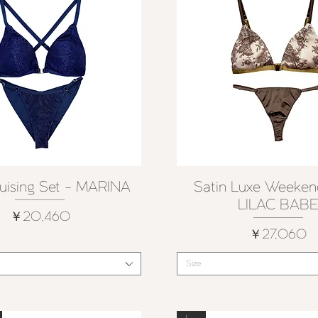
uising Set - MARINA
Satin Luxe Weeken
クイックビュー
クイックビュー
LILAC BAB
価格
￥20,460
価格
￥27,060
Size