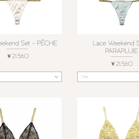
eekend Set - PÊCHE
Lace Weekend S
クイックビュー
クイックビュー
PARAPLUIE
価格
￥21,560
価格
￥21,560
Size