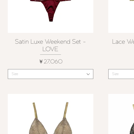
Satin Luxe Weekend Set -
Lace W
クイックビュー
LOVE
価格
￥27,060
Size
Size