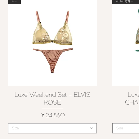
Last
anan掲載商品
Luxe Weekend Set - ELVIS
Lux
クイックビュー
ROSE
CHA
価格
￥24,860
Size
Size