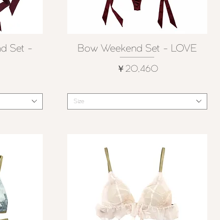
d Set -
Bow Weekend Set - LOVE
クイックビュー
価格
￥20,460
Size