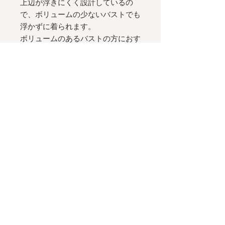
上辺が浮きにくく設計しているの
で、ボリュームの少ないバストでも
浮かずに着られます。
ボリュームのあるバストの方におす
すめのサイズ３は、中心が外に広が
りにくくなるよう設計しているの
で、横への広がりを抑えて美しく着
ていただけます。
サイズの許容が広いため、プレゼン
トにもおすすめです。
ヌードカラーのチュールのパッド受
けつき。
取り外し可能な丸型パッドが付属し
ます。
タンガショーツのサイドのストラッ
プは
10mm
幅。腰回りのサイズやフ
ィット感のお好みに合わせて自在に