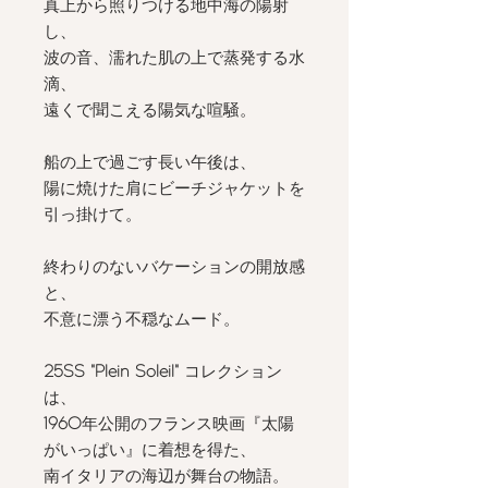
真上から照りつける地中海の陽射
し、
波の音、濡れた肌の上で蒸発する水
滴、
遠くで聞こえる陽気な喧騒。
⠀⠀⠀⠀⠀⠀⠀⠀⠀
船の上で過ごす長い午後は、
陽に焼けた肩にビーチジャケットを
引っ掛けて。
⠀⠀⠀⠀⠀⠀⠀⠀⠀
終わりのないバケーションの開放感
と、
不意に漂う不穏なムード。
⠀⠀⠀⠀⠀⠀⠀⠀⠀
25SS "Plein Soleil"
コレクション
は、
1960
年公開のフランス映画『太陽
がいっぱい』に着想を得た、
南イタリアの海辺が舞台の物語。