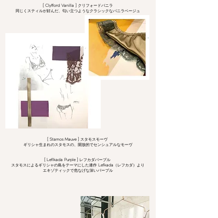
[ Clyfford Vanilla ]
クリフォードバニラ
同じくスティルが好んだ、匂い立つようなクラシックなバニラベージュ
[ Stamos Mauve ]
スタモスモーヴ
​ギリシャ生まれのスタモスの、開放的でセンシュアルなモーヴ
[ Leflkada Purple ]
レフカダパープル
スタモスによるギリシャの島をテーマにした連作
Lefkada
（レフカダ）より
​エキゾティックで危なげな深いパープル