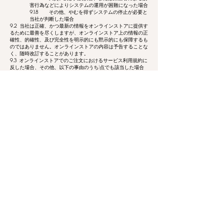
害行為などによりシステムの運用が困難になった場合
9.1.8
その他、やむを得ずシステムの停止が必要と
当社が判断した場合
9.2
当社は正確、かつ最新の情報をオンラインストアに提供す
るために最善を尽くしますが、オンラインストア上の情報の正
確性、的確性、及び完全性を明示的にも黙示的にも保障するも
のではありません。オンラインストアの内容は予告することな
く、随時改訂することがあります。
9.3
オンラインストアでのご注文におけるサービス利用規約に
反した場合、その他、以下の事由のうち1点でも該当した場合
には、当社の判断によりお客様からの申込みをキャンセルさせ
ていただく場合がございます。また、今後のご注文をお断りさ
せていただく場合がございますのでご了承ください。
9.3.1
当社へ虚偽のご申告をした場合
9.3.2
料金不払い、注文商品受け取り拒否があっ
た場合
9.3.3
営利、転売目的の購入が発覚した場合
9.3.4
その他、当社が不適切な購入と判断をした
場合
10.
準拠法および管轄裁判所
オンラインストアのご利用または商品の売買契約については、
日本法を準拠法とします。お客様と当社との間で、本規約につ
き訴訟の必要性が生じた場合は、東京地方裁判所を第一審管轄
裁判所とするものとします。
Customer Care