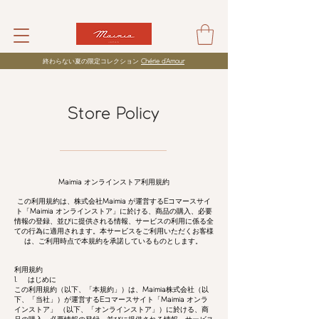
​終わらない夏の限定コレクション
Chérie d’Amour
Store Policy
Maimia
オンラインストア利用規約
この利用規約は、株式会社
Maimia
が運営する
E
コマースサイ
ト「
Maimia
オンラインストア」に於ける、商品の購入、必要
情報の登録、並びに提供される情報、サービスの利用に係る全
ての行為に適用されます。本サービスをご利用いただくお客様
は、ご利用時点で本規約を承諾しているものとします。
利用規約
1.
はじめに
この利用規約（以下、「本規約」）は、
Maimia
株式会社（以
下、「当社」）が運営する
E
コマースサイト「
Maimia
オンラ
インストア」 （以下、「オンラインストア」）に於ける、商