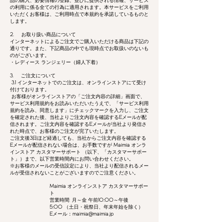
品の購入、必要情報の登録、並びに提供される情報、サービス
の利用に係る全ての行為に適用されます。本サービスをご利用
いただくお客様は、ご利用時点で本規約を承諾しているものと
します。
2.
お取り扱い商品について
インターネットによるご注文でご購入いただける商品は下記の
通りです。また、下記商品の中でも現時点でお取扱いのないも
のがございます。
・レディース ランジェリー（婦人下着）
3.
ご注文について
3.1
インターネットでのご注文は、オンラインストアにて受け
付けております。
お客様がオンラインストアの「ご注文内容の詳細」画面で、
サービス利用規約をお読みいただいたうえで、「サービス利用
規約を読み、同意します」にチェックマークを入力し、ご注文
を確定された後、当社よりご注文内容を確認する
E
メールが配
信されます。ご注文内容を確認する
E
メールが当社より発信さ
れた時点で、お客様のご注文が完了いたします。
ご注文後
3
日ほど経過しても、当社からご注文内容を確認する
E
メールが配信されない場合は、お手数ですが
Maimia
オンラ
インストア カスタマーサポート （以下、「カスタマーサポー
ト」）まで、以下営業時間内にお問い合わせください。
※お客様のメールの受信設定により、当社より配信されるメー
ルが受信されないことがございますのでご注意ください。
Maimia
オンラインストア カスタマーサポー
ト
営業時間: 月～金 午前
10:00
～午後
5:00
（土日・祝祭日、年末年始を除く）
E
メール：
maimia@maimia.jp