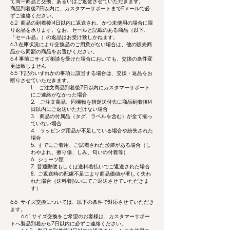
て同一商品と交換、あるいはご返金させていただきます。
商品到着後
7
日以内に、カスタマーサポートまで
E
メールで必
ずご連絡ください。
6.2
商品の到着後
14
日以内に返送され、かつ未使用の場合に限
り返品を承ります。なお、セールと記載のある商品（以下、
「セール品」）の返品はお受け致しかねます。
6.3
在庫状況により交換品のご用意がない場合は、他の販売商
品から同額の商品をお選びください。
6.4
事前にサイズ相談を受けた場合においても、交換の条件変
更は致しません
6.5
下記のいずれかの事項に該当する場合は、交換・返品をお
断りさせていただきます。
1.
ご注文商品到着後
7
日以内にカスタマーサポート
にご連絡がなかった場合
2.
ご注文商品、同梱物を指定送付先に商品到着後
14
日以内にご返送いただけない場合
3.
商品の付属品（タグ、ラベルを含む）が全て揃っ
ていない場合
4.
ラッピング用品が不足している場合や紛失された
場合
5.
すでにご着用、ご試着された形跡がある場合（し
わやよれ、擦り傷、しみ、匂いの付着等）
6.
ショーツ類
7.
普通郵便もしくは送料着払いでご返送された場合
8.
ご返送時の配慮不足により商品価値が著しく失わ
れた場合（送料着払いにてご返送させていただきま
す）
6.6
サイズ交換については、以下の条件で対応させていただき
ます。
6.6.1
サイズ交換をご希望のお客様は、カスタマーサポー
トへ製品到着から
7
日以内に必ずご連絡ください。