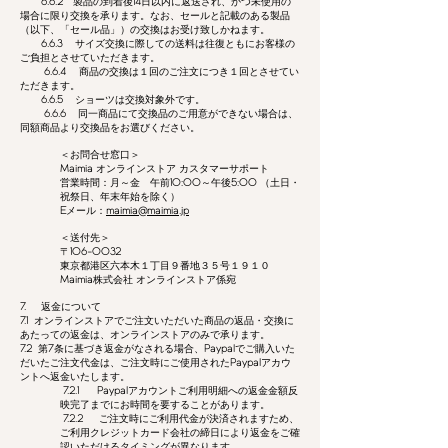
6.6.2
製品の到着後
14
日以内に返送され、かつ未使用の
場合に限り交換を承ります。なお、セールと記載のある製品
（以下、「セール品」）の交換はお受け致しかねます。
6.6.3
サイズ交換に際しての送料は往復ともにお客様の
ご負担とさせていただきます。
6.6.4
商品の交換は１回のご注文につき１回とさせてい
ただきます。
6.6.5
ショーツは交換対象外です。
6.6.6
同一商品にて交換品のご用意ができない場合は、
同額商品より交換品をお選びください。
＜お問合せ窓口＞
Maimia
オンラインストア カスタマーサポート
営業時間：月～金 午前
10:00
～午後
5:00
（土日・
祝祭日、年末年始を除く）
E
メール：
maimia@maimia.jp
＜送付先＞
〒
106-0032
東京都港区六本木１丁目９番地３５号１９１０
Maimia
株式会社 オンラインストア係宛
7.
返金について
7.1
オンラインストアでご注文いただいた商品の返品・交換に
あたっての返金は、オンラインストアのみで承ります。
7.2
第
7
条に基づき返金がなされる場合、
Paypal
でご購入いた
だいたご注文代金は、ご注文時にご使用された
Paypal
アカウ
ントへ返金いたします。
7.2.1
Paypal
アカウントご利用明細への返金金額反
映完了までにお時間を要することがあります。
7.2.2
ご注文時にご利用代金が決済されますため、
ご利用クレジットカード会社の締日により返金をご確
認いただけるタイミングが異なります。