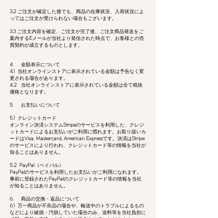
3.2
ご注文が確定した後でも、商品の在庫状況、入荷状況によ
ってはご注文が受けられない場合もございます。
3.3
ご注文内容を確定、ご注文が完了後、ご注文商品発送をご
案内する
E
メールが当社より発信された時点で、お客様との売
買契約が成立するものとします。
4.
金額表示について
4.1
当社オンラインストアに表示されている金額は予告なく変
更される場合があります。
4.2
当社オンラインストアに表示されている金額は全て税抜
価格となります。
5.
お支払いについて
5.1
クレジットカード
オンライン決済システム
Stripe
のサービスを利用した、クレジ
ットカードによるお支払いがご利用に慣れます。お取り扱いカ
ードは
Visa, Mastercard, American Express
です。決済は
Stripe
のサービスにより行われ、クレジットカード等の情報を当社が
知ることはありません。
5.2 PayPal
（ペイパル）
PayPal
のサービスを利用したお支払いがご利用になれます。
事前に登録された
PayPal
のクレジットカード等の情報を当社
が知ることはありません。
6.
商品の交換・返品について
6.1
万一商品が不良品の場合や、輸送中のトラブルによるもの
などにより破損・汚損していた場合のみ、送料等を当社負担に