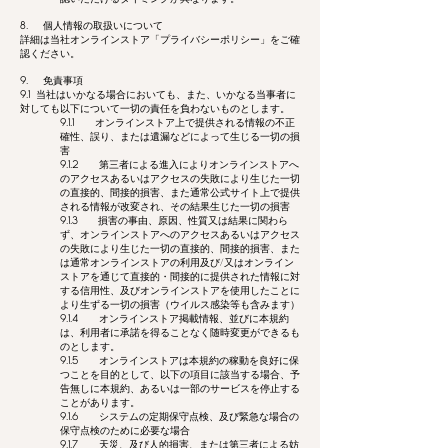
8.
個人情報の取扱いについて
詳細は当社オンラインストア「プライバシーポリシー」をご確
認ください。
9.
免責事項
9.1
当社はいかなる場合においても、また、いかなる当事者に
対しても以下について一切の責任を負わないものとします。
9.1.1
オンラインストア上で提供される情報の不正
確性、誤り、または遺漏などによって生じる一切の損
害
9.1.2
第三者による進入によりオンラインストアへ
のアクセスあるいはアクセスの失敗により生じた一切
の直接的、間接的損害、また通常公式サイト上で提供
される情報が改変され、その結果生じた一切の損害
9.1.3
損害の事由、原因、性質又は結果に関わら
ず、オンラインストアへのアクセスあるいはアクセス
の失敗により生じた一切の直接的、間接的損害、また
は通常オンラインストアの利用及び/又はオンライン
ストアを通じて直接的・間接的に提供された情報に対
する信用性、及びオンラインストアを使用したことに
より生ずる一切の損害（ウイルス感染等も含みます）
9.1.4
オンラインストア掲載情報、並びに本規約
は、利用者に承諾を得ることなく随時変更ができるも
のとします。
9.1.5
オンラインストアは本規約の稼動を良好に保
つことを目的として、以下の項目に該当する場合、予
告無しに本規約、あるいは一部のサービスを停止する
ことがあります。
9.1.6
システムの定期保守点検、及び緊急な場合の
保守点検のために必要な場合
9.1.7
天災、及び人的損害、または第三者による妨