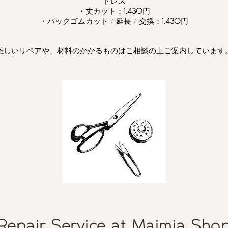
ドレス
・丈カット：
1,430
円
・バックゴムカット / 延長 / 交換：
1,430
円
難しいリペアや、材料のかかるものはご相談の上ご案内しています
Repair Service at Maimia Sho