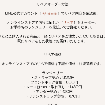
リペアオーダー方法
LINE
公式アカウント［
@maimia
］でリペア内容を確認後、
オンラインストアで内容に応じた［
リペア
］をオーダー、
お手持ちのランジェリーを元払いでご郵送ください。
新たにご購入される商品と一緒にリペアをご注文いただいた場合は
既にリペアをした状態でお届けいたします。
リペア価格
オンラインストアでのリペア価格は下記の価格＋往復送料です。
ランジェリー
・ストラップ詰め：
1,100
円
・フロントホック交換：
1,100
円
・レースほつれ / 取れ直し ：
1,430
円
・アンダー詰め：
1,430
円
・サテンストラップ交換：
1,870
円