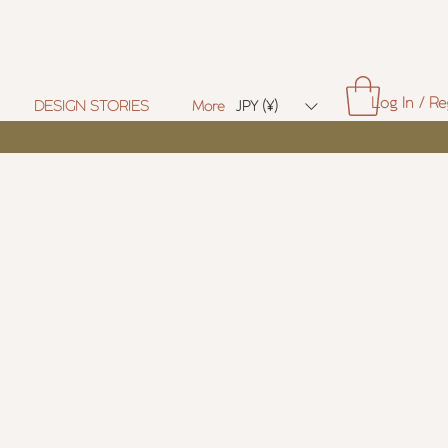
Log In / Re
DESIGN STORIES
More
JPY (¥)