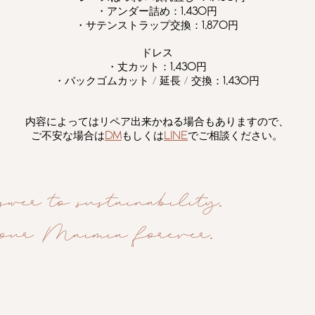
・アンダー詰め：
1,430
円
・サテンストラップ交換：
1,870
円
ドレス
・丈カット：
1,430
円
・バックゴムカット / 延長 / 交換：
1,430
円
内容によってはリペア出来かねる場合もありますので、
ご不安な場合は
DM
もしくは
LINE
でご相談ください。
wer to sustainability.
your Maimia forever.