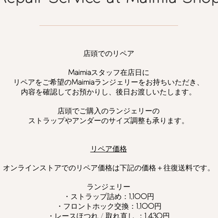
店頭でのリペア​
Maimia
スタッフ在店日に
リペアをご希望の
Maimia
ランジェリーをお持ちいただき、
内容を確認してお預かりし、後日お渡しいたします。
店頭でご購入のランジェリーの
ストラップやアンダーのサイズ調整も承ります。
リペア価格
オンラインストアでのリペア価格は下記の価格＋往復送料です。
ランジェリー
・ストラップ詰め：
1,100
円
・フロントホック交換：
1,100
円
・レースほつれ / 取れ直し ：
1,430
円