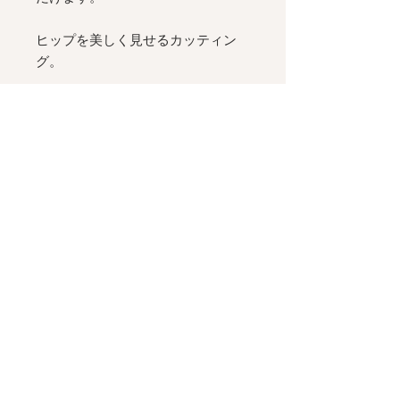
ヒップを美しく見せるカッティン
グ。
ビキニトップは別売です：
Mia
Bikini - NERO
Details
- スイムウェア用速乾生地
Size＆Fitting
- 日本製ウォッシャブルレース
- ヒップラインを美しく見せるカッテ
ポリエステル
100%
Shipping
ィングのバックスタイル
-
お手入れについ
て
- 詳しくは
こちら
をご確認ください
<ライン公式アカウント
@maimia_lingerie
でフィッティング相
商品の色味は、光の照射や角度により
談受付中>
Privacy Policy
実物と色味が異なる場合がございま
す。