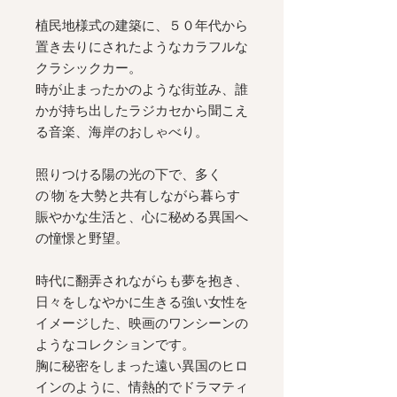
植民地様式の建築に、
５０
年代から
置き去りにされたようなカラフルな
クラシックカー。
時が止まったかのような街並み、誰
かが持ち出したラジカセから聞こえ
る音楽、海岸のおしゃべり。
照りつける陽の光の下で、多く
の’物’を大勢と共有しながら暮らす
賑やかな生活と、心に秘める異国へ
の憧憬と野望。
時代に翻弄されながらも夢を抱き、
日々をしなやかに生きる強い女性を
イメージした、映画のワンシーンの
ようなコレクションです。
胸に秘密をしまった遠い異国のヒロ
インのように、情熱的でドラマティ