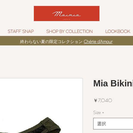
STAFF SNAP
SHOP BY COLLECTION
LOOKBOOK
​終わらない夏の限定コレクション
Chérie d’Amour
Mia Bikin
価
￥7,040
格
Size
*
選択