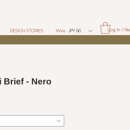
Log In / Re
DESIGN STORIES
More
JPY (¥)
i Brief - Nero