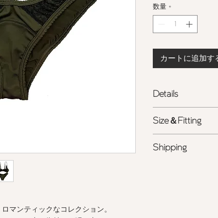
数量
*
カートに追加す
Details
- スイムウェア用速
Size＆Fitting
- 日本製レース
- ヒップラインを美
ポリエステル
100%
Shipping
タイル
-
お手入れについ
て
- 詳しくは
こちら
を
<ライン公式アカウ
ング相談受付中>
商品の色味は、光の
る場合がございます
また表示のサイズ感
、ロマンティックなコレクション。
すので、予めご了承