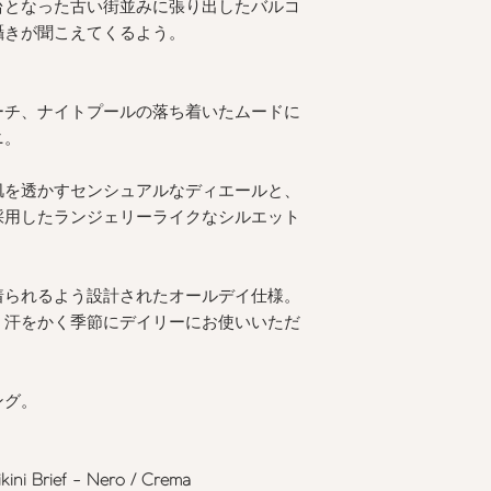
台となった古い街並みに張り出したバルコ
囁きが聞こえてくるよう。
ーチ、ナイトプールの落ち着いたムードに
ニ。
肌を透かすセンシュアルなディエールと、
採用したランジェリーライクなシルエット
着られるよう設計されたオールデイ仕様。
、汗をかく季節にデイリーにお使いいただ
ング。
ikini Brief - Nero / Crema