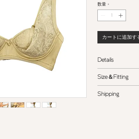
数量
*
カートに追加す
Details
- スイムウェア用速
Size＆Fitting
- 日本製ウォッシャ
- アンダーワイヤー
- 軽いフィッティン
- パッド受けつき
Shipping
- トップに高さを出
- バックはゴールド
シルエットに
- ストラップ調整可
- 詳しくは
こちら
を
- レースのサイドパ
- 中間サイズの方は
ポリエステル
100%
す
-
お手入れについ
て
<ライン公式アカウン