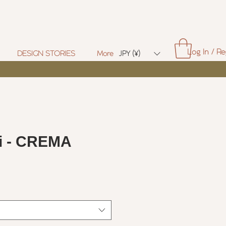
Log In / Re
DESIGN STORIES
More
JPY (¥)
ni - CREMA