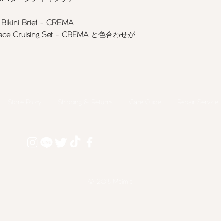
 Bikini Brief - CREMA
ace Cruising Set - CREMA
と色合わせが
Store Policy
Shipping & Returns
​Care Guide
Repair Service
© 2018 Maimia