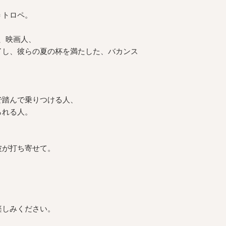
ング相談受付中>
商品の色味は、光の
＝トロペ。
る場合がございます
また表示のサイズ感
すので、予めご了承
、映画人、
了し、彼らの夏の杯を満たした、バカンス
で踏んで乗りつける人、
られる人。
波が打ち寄せて。
、
楽しみください。