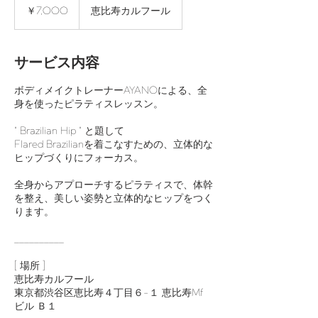
円
￥7,000
恵比寿カルフール
サービス内容
ボディメイクトレーナーAYANOによる、全
身を使ったピラティスレッスン。
" Brazilian Hip " と題して
Flared Brazilianを着こなすための、立体的な
ヒップづくりにフォーカス。
全身からアプローチするピラティスで、体幹
を整え、美しい姿勢と立体的なヒップをつく
ります。
__________
[ 場所 ]
恵比寿カルフール
東京都渋谷区恵比寿４丁目６−１ 恵比寿Mf
ビル Ｂ１