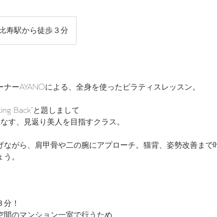
比寿駅から徒歩３分
ーナーAYANOによる、全身を使ったピラティスレッスン。
oking Back"と題しまして
着こなす、見返り美人を目指すクラス。
げながら、肩甲骨や二の腕にアプローチ。猫背、姿勢改善まで
ょう。
３分！
ト空間のマンション一室で行うため