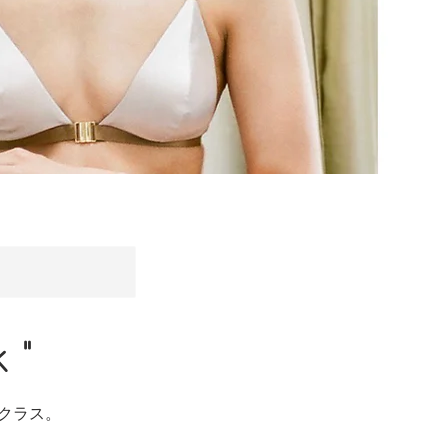
 "
指すクラス。