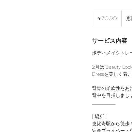
7,000
円
￥7,000
恵
サービス内容
ボディメイクトレ
2月は"Beauty Lo
Dressを美しく
背骨の柔軟性をあ
背中を目指しまし
__________
[ 場所 ]
恵比寿駅から徒歩
​完全プライベー