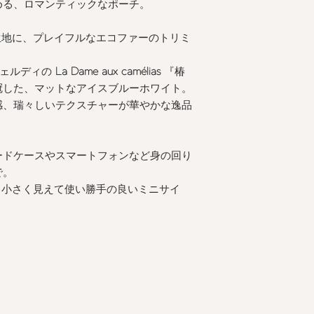
める、ロマンティックなポーチ。
また表示のサイズ感
すので、予めご了承
地に、プレイフルなエコファーのトリミ
ェルディの
La Dame aux camélias
『椿
冠した、マットなアイスブルーホワイト。
感、瑞々しいテクスチャーが華やかな逸品
ードケースやスマートフォンなど身の回り
で。
る、小さく見えて使い勝手の良いミニサイ