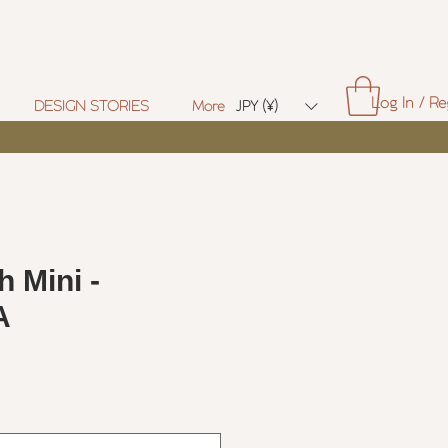
Log In / Re
DESIGN STORIES
More
JPY (¥)
 Mini -
A