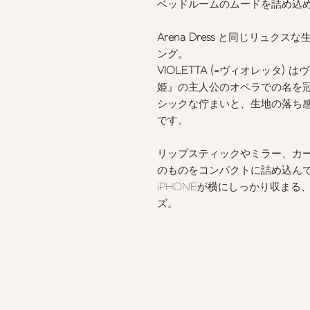
ベッドルームのムードを詰め込
Arena Dress
と同じリュクスな生
ング。
VIOLETTA (=
ヴィオレッタ
)
はヴ
姫』の主人公のオペラでの名を
シックな佇まいと、生地の落ち
です。
リップスティックやミラー、カ
のものをコンパクトに詰め込ん
iPHONEが横にしっかり収ま
ズ。