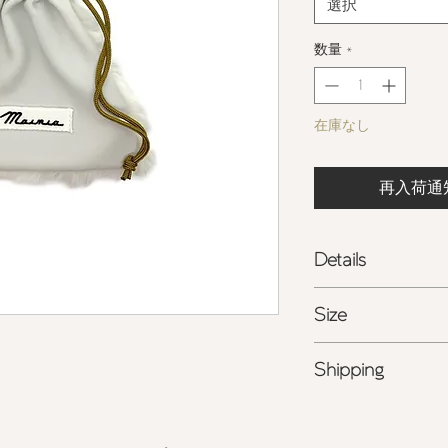
選択
数量
*
在庫なし
再入荷通
Details
- 国産ポリエステル
Size
- フロントには
Maim
- 日本製
W 18.0cm x H 20.0
Shipping
ポリエステル
100%
- 詳しくは
こちら
を
商品の色味は、光の
る場合がございます