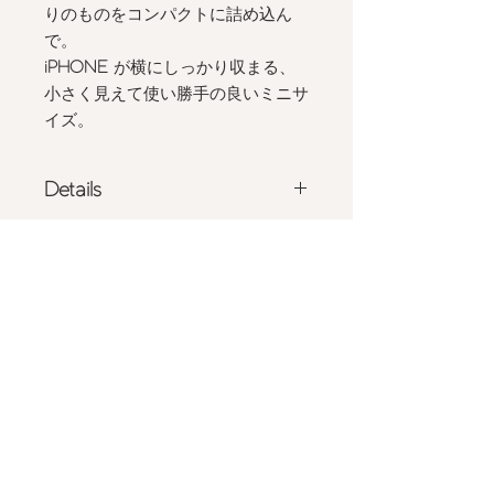
りのものをコンパクトに詰め込ん
で。
iPHONE
が横にしっかり収まる、
小さく見えて使い勝手の良いミニサ
イズ。
Details
- 国産ポリエステルサテンにエコファ
Size
ーのトリミング
- フロントには
Maimia
の刺繍タグ
W 18.0cm x H 20.0cm
- 日本製
Shipping
ポリエステル
100%
- 詳しくは
こちら
をご確認ください
商品の色味は、光の照射や角度により
Privacy Policy
実物と色味が異なる場合がございま
す。
Store Policy
また表示のサイズ感と実物は若干異な
る場合もございますので、予めご了承