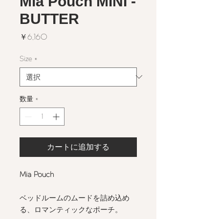
Mia Pouch MINI -
BUTTER
価
￥6,160
格
Size
*
数量
*
カートに追加する
Mia Pouch
ベッドルームのムードを詰め込め
る、ロマンティックなポーチ。