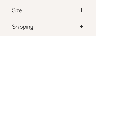
- 国産ポリエステルサテンにエコファ
Size
ーのトリミング
- フロントには
Maimia
の刺繍タグ
W 18.0cm x H 20.0cm
- 日本製
Shipping
ポリエステル
100%
- 詳しくは
こちら
をご確認ください
商品の色味は、光の照射や角度により
実物と色味が異なる場合がございま
す。
また表示のサイズ感と実物は若干異な
る場合もございますので、予めご了承
Privacy Policy
ください。
Store Policy
Shipping & Returns
​Care Guide
Repair Service