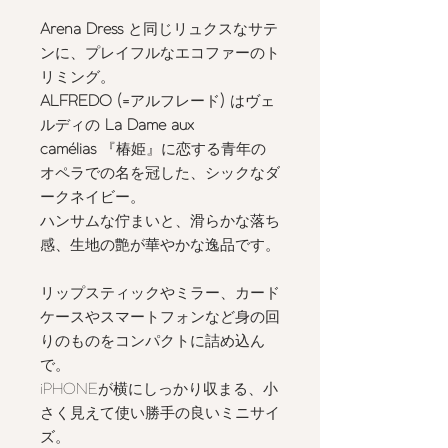
Arena Dress
と同じリュクスなサテ
ンに、プレイフルなエコファーのト
リミング。
ALFREDO (=
アルフレード
)
はヴェ
ルディの
La Dame aux
camélias
『椿姫』に恋する青年の
オペラでの名を冠した、シックなダ
ークネイビー。
ハンサムな佇まいと、滑らかな落ち
感、生地の艶が華やかな逸品です。
リップスティックやミラー、カード
ケースやスマートフォンなど身の回
りのものをコンパクトに詰め込ん
で。
iPHONEが横にしっかり収まる、小
さく見えて使い勝手の良いミニサイ
ズ。