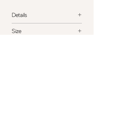
Details
- 国産ポリエステルサテンにエコファ
Size
ーのトリミング
- フロントには
Maimia
の刺繍タグ
W 18.0cm x H 20.0cm
- 日本製
Shipping
ポリエステル
100%
- 詳しくは
こちら
をご確認ください
商品の色味は、光の照射や角度により
実物と色味が異なる場合がございま
Privacy Policy
す。
また表示のサイズ感と実物は若干異な
Store Policy
る場合もございますので、予めご了承
ください。
Shipping & Returns
​Care Guide
Repair Service