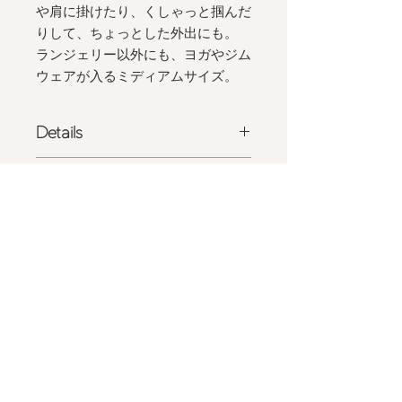
や肩に掛けたり、くしゃっと掴んだ
りして、ちょっとした外出にも。
ランジェリー以外にも、ヨガやジム
ウェアが入るミディアムサイズ。
Details
- 国産ポリエステルサテンにエコファ
Size
ーのトリミング
- フロントには
Maimia
の刺繍タグ
W 24.0cm x H 37.0cm
- 日本製
Shipping
ポリエステル
100%
- 詳しくは
こちら
をご確認ください
商品の色味は、光の照射や角度により
Privacy Policy
実物と色味が異なる場合がございま
す。
Store Policy
また表示のサイズ感と実物は若干異な
る場合もございますので、予めご了承
ください。
Shipping & Returns