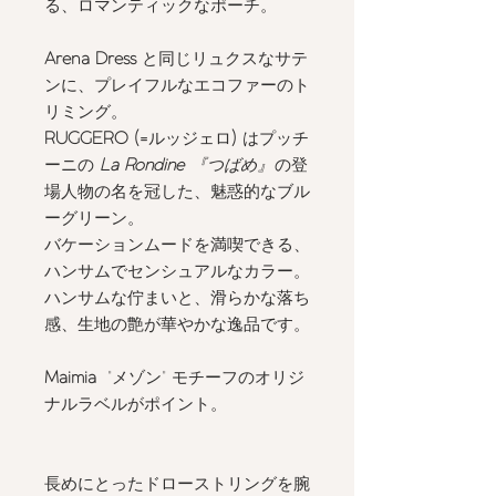
る、ロマンティックなポーチ。
Arena Dress
と同じリュクスなサテ
ンに、プレイフルなエコファーのト
リミング。
RUGGERO (=
ルッジェロ
)
はプッチ
ーニの
La Rondine
『つばめ』
の登
場人物の名を冠した、魅惑的なブル
ーグリーン。
バケーションムードを満喫できる、
ハンサムでセンシュアルなカラー。
ハンサムな佇まいと、滑らかな落ち
感、生地の艶が華やかな逸品です。
Maimia
"メゾン" モチーフのオリジ
ナルラベルがポイント。
長めにとったドローストリングを腕