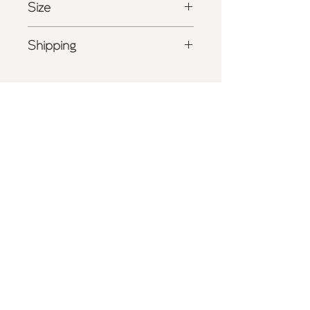
Size
ーのトリミング
- フロントには
Maimia
の刺繍タグ
W 24.0cm x H 37.0cm
- 日本製
Shipping
ポリエステル
100%
- 詳しくは
こちら
をご確認ください
商品の色味は、光の照射や角度により
実物と色味が異なる場合がございま
す。
また表示のサイズ感と実物は若干異な
る場合もございますので、予めご了承
ください。
Privacy Policy
Store Policy
Shipping & Returns
​Care Guide
Repair Service