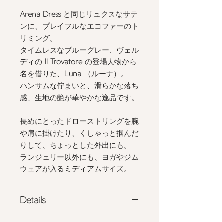
Arena Dress
と同じリュクスなサテ
ンに、プレイフルなエコファーのト
リミング。
タイムレスなブルーグレー、ヴェル
ディの
Il Trovatore
の登場人物から
名を借りた、
Luna
（ルーナ）。​
ハンサムな佇まいと、滑らかな落ち
感、生地の艶が華やかな逸品です。
長めにとったドローストリングを腕
や肩に掛けたり、くしゃっと掴んだ
りして、ちょっとした外出にも。
ランジェリー以外にも、ヨガやジム
ウェアが入るミディアムサイズ。
Details
- 国産ポリエステルサテンにエコファ