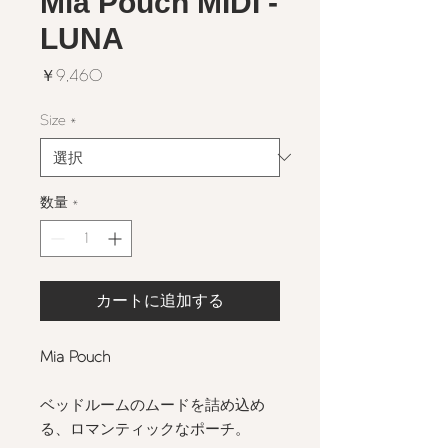
Mia Pouch MIDI -
LUNA
価
￥9,460
格
Size
*
数量
*
カートに追加する
Mia Pouch
ベッドルームのムードを詰め込め
る、ロマンティックなポーチ。