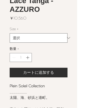
Lace Tanga -
AZZURO
価
￥10,560
格
Size
*
数量
*
カートに追加する
Plein Soleil Collection
_________
太陽、海、砂浜と港町。
⠀⠀⠀⠀⠀⠀⠀⠀⠀