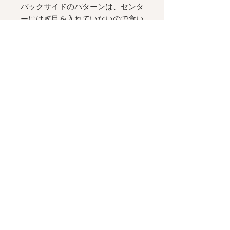
バックサイドのパターンは、センタ
ーにはぎ目を入れていないので食い
込みにいのが人気の秘密。
サイドのストラップは、ストラップ
レスブラのストラップと同じ
16mm
幅。
腰回りのサイズやフィット感のお好
みに合わせて自在に長さを調整可能
です。
__________
ブラは別売りです：
Strapless Bra
- AZZURO
Luxe Weekend Set - AZZURO,
Lace Driving Set - AZZURO
と色
合わせが可能です。