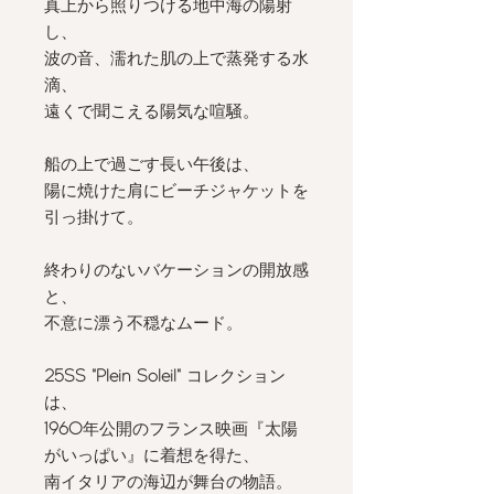
真上から照りつける地中海の陽射
し、
波の音、濡れた肌の上で蒸発する水
滴、
遠くで聞こえる陽気な喧騒。
⠀⠀⠀⠀⠀⠀⠀⠀⠀
船の上で過ごす長い午後は、
陽に焼けた肩にビーチジャケットを
引っ掛けて。
⠀⠀⠀⠀⠀⠀⠀⠀⠀
終わりのないバケーションの開放感
と、
不意に漂う不穏なムード。
⠀⠀⠀⠀⠀⠀⠀⠀⠀
25SS "Plein Soleil"
コレクション
は、
1960
年公開のフランス映画『太陽
がいっぱい』に着想を得た、
南イタリアの海辺が舞台の物語。