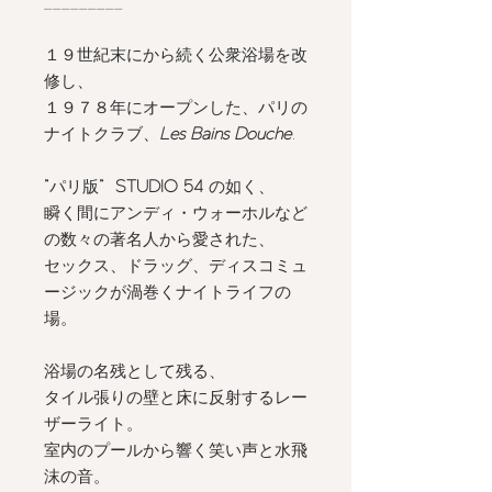
_________
１９世紀末にから続く公衆浴場を改
修し、
１９７８年にオープンした、パリの
ナイトクラブ、
Les Bains Douche
.
”
パリ版
”
STUDIO 54
の如く、
瞬く間にアンディ・ウォーホルなど
の数々の著名人から愛された、
セックス、ドラッグ、ディスコミュ
ージックが渦巻くナイトライフの
場。
浴場の名残として残る、
タイル張りの壁と床に反射するレー
ザーライト。
室内のプールから響く笑い声と水飛
沫の音。