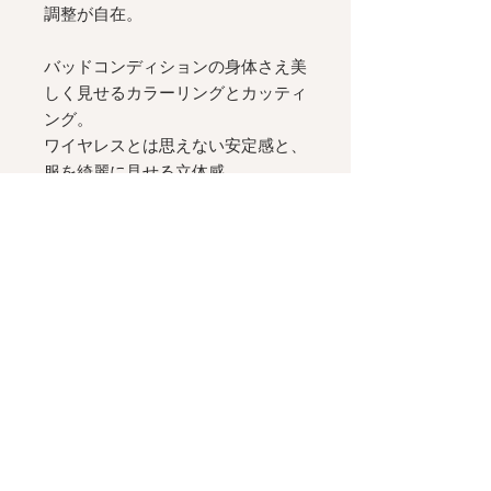
調整が自在。
バッドコンディションの身体さえ美
しく見せるカラーリングとカッティ
ング。
ワイヤレスとは思えない安定感と、
服を綺麗に見せる立体感。
バストのサイドを支えるパネルと、
バストトップが中心に寄った、計算
されたシルエット。
コンパクトなポーチに入ったランジ
ェリーセットは、週末の旅にも。
取り外し可能な山型パッドが付属し
ます。
__________
[
"Night Bathing"
コレクションのサ