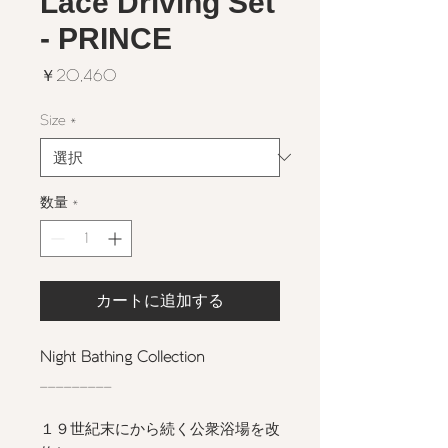
Lace Driving Set
- PRINCE
価
￥20,460
格
Size
*
数量
*
カートに追加する
Night Bathing Collection
_________
１９世紀末にから続く公衆浴場を改