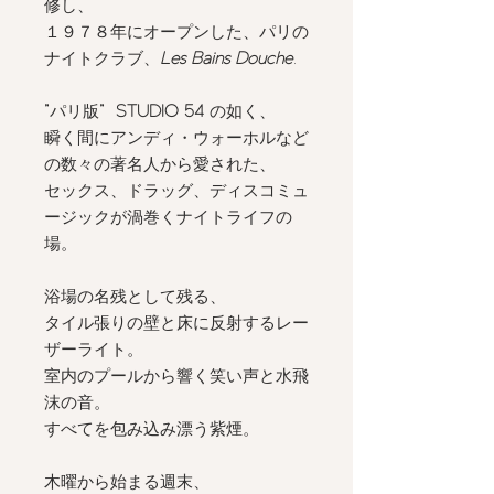
修し、
１９７８年にオープンした、パリの
ナイトクラブ、
Les Bains Douche
.
”
パリ版
”
STUDIO 54
の如く、
瞬く間にアンディ・ウォーホルなど
の数々の著名人から愛された、
セックス、ドラッグ、ディスコミュ
ージックが渦巻くナイトライフの
場。
浴場の名残として残る、
タイル張りの壁と床に反射するレー
ザーライト。
室内のプールから響く笑い声と水飛
沫の音。
すべてを包み込み漂う紫煙。
木曜から始まる週末、