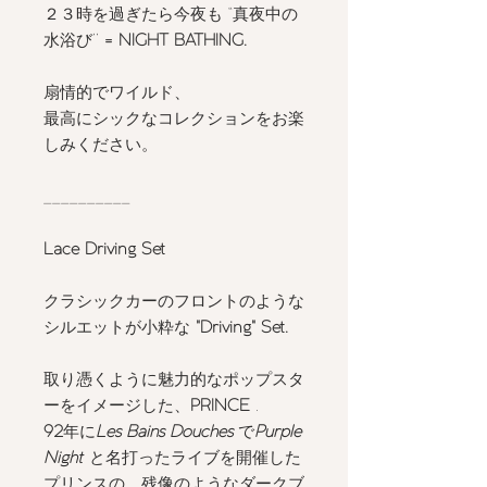
２３時を過ぎたら今夜も “真夜中の
水浴び’’
= NIGHT BATHING.
扇情的でワイルド、
最高にシックなコレクションをお楽
しみください。
__________
Lace Driving Set
クラシックカーのフロントのような
シルエットが小粋な
"Driving" Set.
取り憑くように魅力的なポップスタ
ーをイメージした、
PRINCE
.
92
年に
Les Bains Douches
で
Purple
Night
と名打ったライブを開催した
プリンスの、残像のようなダークブ