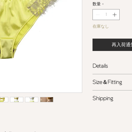
数量
*
在庫なし
再入荷通
Details
- ボーイレッグショ
Size＆Fitting
- サイドを覆うリバ
- リラックスしたフ
S
=
H80-88cm
程度
Shipping
M
=
H88-96cm
程度
ポリエステル
100%
<ライン公式アカウ
- レース: ポリエス
- 詳しくは
こちら
を
ング相談受付中>
- 裏地: コットン
50
商品の色味は、光の