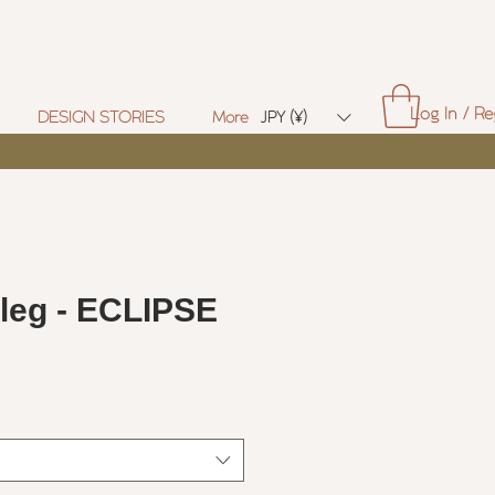
Log In / Re
DESIGN STORIES
More
JPY (¥)
leg - ECLIPSE