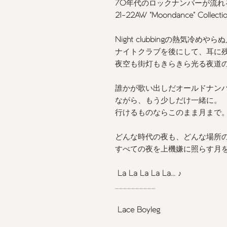
70
年代のロックナンバーが流れ
21-22AW "Moondance" Collecti
Night clubbing
の熱気冷めやらぬ
ナイトクラブを後にして、耳に
夜空も街灯もきらきら光る夜道
誰かが歌い出しだオールドナン
ながら、もう少しだけ一緒に。
行けるものならこのまま月まで
どんな時代の夜も、どんな場所
すべての夜を上機嫌に照らす月を
La La La La La... ♪
__________
Lace Boyleg