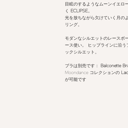
目眩のするようなムーンイエロ
く
ECLIPSE
。
光を放ちながら欠けていく月の
リング。
モダンなシルエットのレースボ
ース使い。 ヒップラインに沿う
ックシルエット。
ブラは別売です：
Balconette B
Moondance
コレクションの
Lac
が可能です