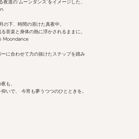
る場合がございます
る夜道の"ムーンダンス"をイメージした、
また表示のサイズ感
on.
すので、予めご了承
月の下、時間の溶けた真夜中。
-
お手入れについて
残る音楽と身体の熱に浮かされるままに。
の
Moondance
.
バーに合わせて力の抜けたステップを踏み
。
の夜も、
仰いで、 今宵も夢うつつのひとときを。