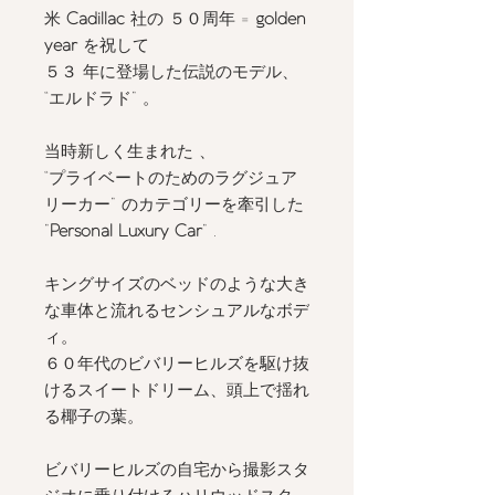
米
Cadillac
社の ５０周年 =
golden
year
を祝して
５３ 年に登場した伝説のモデル、
“エルドラド” 。
当時新しく生まれた 、
“プライベートのためのラグジュア
リーカー” のカテゴリーを牽引した
”
Personal Luxury Car
” .
キングサイズのベッドのような大き
な車体と流れるセンシュアルなボデ
ィ。
６０年代のビバリーヒルズを駆け抜
けるスイートドリーム、頭上で揺れ
る椰子の葉。
ビバリーヒルズの自宅から撮影スタ