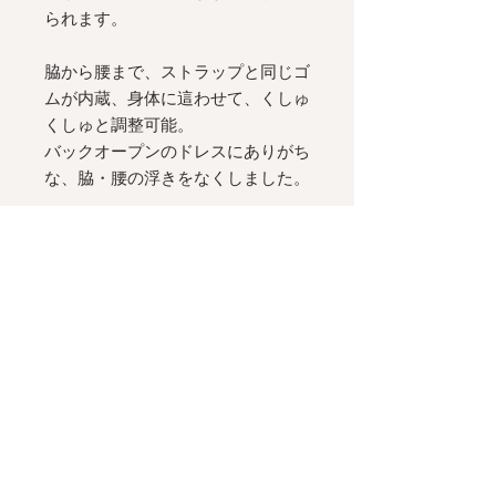
られます。
脇から腰まで、ストラップと同じゴ
ムが内蔵、身体に這わせて、くしゅ
くしゅと調整可能。
バックオープンのドレスにありがち
な、脇・腰の浮きをなくしました。
ふくらはぎ〜足首までのミディ丈。
ストレッチ性のあるくしゅくしゅと
したポリエステル素材。素肌に馴染
むポリエステル素材の裏地つき。
_______________
サイズは下記を参考にし、ヒップ寸
法に合わせるのがおすすめです。
迷ったときにはお気軽に
Line
公式
アカウント
@maimia
にお声がけくだ