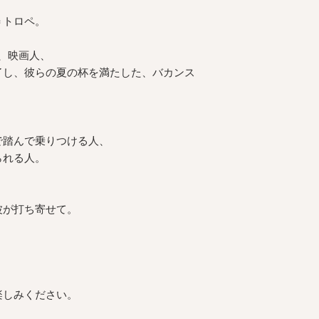
また表示のサイズ感
すので、予めご了承
＝トロペ。
、映画人、
了し、彼らの夏の杯を満たした、バカンス
で踏んで乗りつける人、
られる人。
波が打ち寄せて。
、
楽しみください。