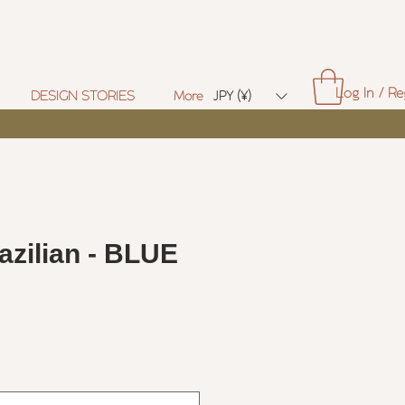
Log In / Re
DESIGN STORIES
More
JPY (¥)
azilian - BLUE