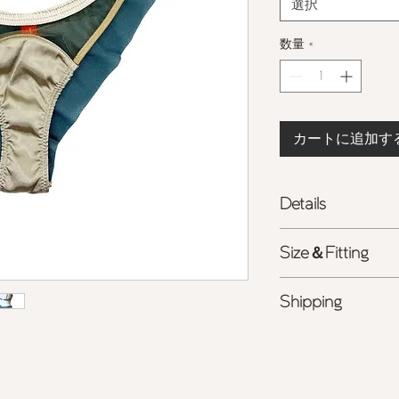
選択
数量
*
カートに追加す
Details
- フレアードブラジ
Size＆Fitting
- バックサイドは鼠
S = H80-88cm
程度
ポリエステル
100%
Shipping
M =H88-96cm
程度
- 裏地: コットン
50
<
ライン公式アカウ
- 詳しくは
こちら
を
ング相談受付中
>
-
お手入れについて
商品の色味は、光の
る場合がございます