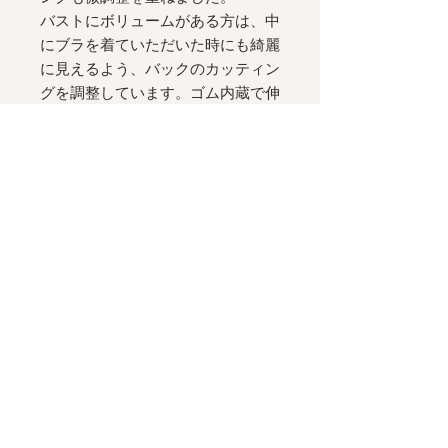
バストにボリュームがある方は、中
にブラを着ていただいた時にも綺麗
に見えるよう、バックのカッティン
グを調整しています。ゴム内蔵で伸
縮性のあるオープンバック、裏地な
しの一枚仕立て。
フラットシューズにも合う、ロング
ミディ丈。
美しいストレートラインのシルエッ
トとスリットが、歩く姿を美しく演
出します。
[ Details ]
バックには伸縮性の高いゴムが内
蔵、身体に這って美しい曲線をつく
ります。