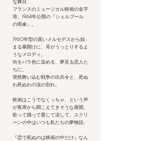
な舞台…
フランスのミュージカル映画の金字
塔、
1964
年公開の『シェルブール
の雨傘』。
1960
年型の黒いメルセデスから始
まる幕開けに、耳がうっとりするよ
うなメロディ。
街をバラ色に染める、夢見る恋人た
ちに、
突然舞い込む戦争の出兵令と、死ぬ
わ死ぬわの涙の別れ。
映画はこうでなくっちゃ、という声
が客席から聞こえてきそうな展開。
歌って踊って愛して涙して、スクリ
ーンの中はいつも私たちの夢物語。
『恋で死ぬのは映画の中だけ』なん