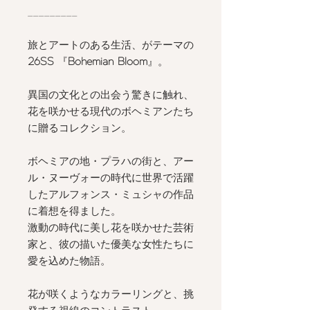
_________
旅とアートのある生活、がテーマの
26SS
『
Bohemian Bloom
』。
異国の文化との出会う驚きに触れ、
花を咲かせる現代のボヘミアンたち
に贈るコレクション。
ボヘミアの地・プラハの街と、アー
ル・ヌーヴォーの時代に世界で活躍
したアルフォンス・ミュシャの作品
に着想を得ました。
激動の時代に美し花を咲かせた芸術
家と、彼の描いた優美な女性たちに
愛を込めた物語。
花が咲くようなカラーリングと、挑