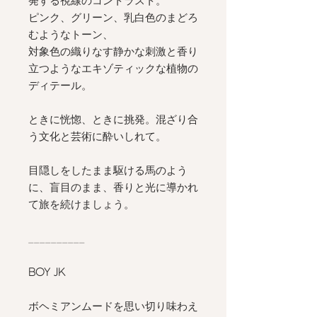
発する視線のコントラスト。
ピンク、グリーン、乳白色のまどろ
むようなトーン、
対象色の織りなす静かな刺激と香り
立つようなエキゾティックな植物の
ディテール。
ときに恍惚、ときに挑発。混ざり合
う文化と芸術に酔いしれて。
目隠しをしたまま駆ける馬のよう
に、盲目のまま、香りと光に導かれ
て旅を続けましょう。
__________
BOY JK
ボヘミアンムードを思い切り味わえ