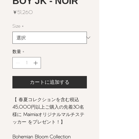
BOY JK - NOIR
価
￥51,260
格
Size
*
数量
*
カートに追加する
【 春夏コレクションを含む税込
45,000
円以上ご購入の先着
30
名
様に
Maimia
オリジナルマルチステ
ッカー をプレゼント！】
Bohemian Bloom Collection