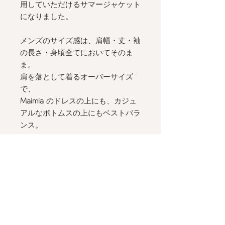
用していただけるサマージャケット
になりました。
メンズのサイズ感は、肩幅・丈・袖
の長さ・身頃全てにおいてそのま
ま。
肩を落として着るオーバーサイズ
で、
Maimia
のドレスの上にも、カジュ
アルなボトムスの上にもベストバラ
ンス。
フロントの打ち合わせもメンズ仕
様。
ドレスに重ねた時のデコルテライン
は美しく、
Tシャツやシャツに重ねるときも着
やすい立体的な襟元。