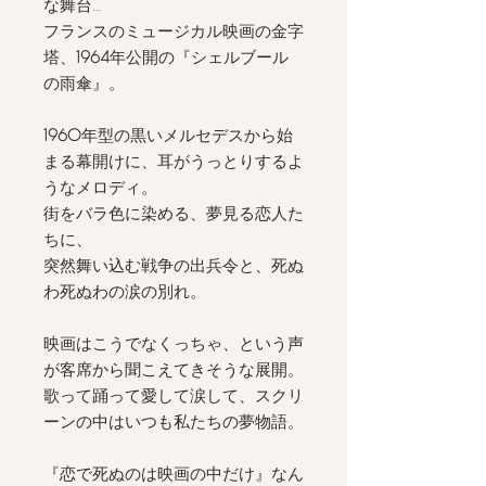
な舞台…
フランスのミュージカル映画の金字
塔、
1964
年公開の『シェルブール
の雨傘』。
1960
年型の黒いメルセデスから始
まる幕開けに、耳がうっとりするよ
うなメロディ。
街をバラ色に染める、夢見る恋人た
ちに、
突然舞い込む戦争の出兵令と、死ぬ
わ死ぬわの涙の別れ。
映画はこうでなくっちゃ、という声
が客席から聞こえてきそうな展開。
歌って踊って愛して涙して、スクリ
ーンの中はいつも私たちの夢物語。
『恋で死ぬのは映画の中だけ』なん