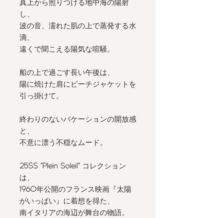
真上から照りつける地中海の陽射
し、
波の音、濡れた肌の上で蒸発する水
滴、
遠くで聞こえる陽気な喧騒。
⠀⠀⠀⠀⠀⠀⠀⠀⠀
船の上で過ごす長い午後は、
陽に焼けた肩にビーチジャケットを
引っ掛けて。
⠀⠀⠀⠀⠀⠀⠀⠀⠀
終わりのないバケーションの開放感
と、
不意に漂う不穏なムード。
⠀⠀⠀⠀⠀⠀⠀⠀⠀
25SS "Plein Soleil"
コレクション
は、
1960
年公開のフランス映画『太陽
がいっぱい』に着想を得た、
南イタリアの海辺が舞台の物語。