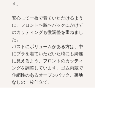
す。
安心して一枚で着ていただけるよう
に、フロント〜脇〜バックにかけて
のカッティングも微調整を重ねまし
た。
バストにボリュームがある方は、中
にブラを着ていただいた時にも綺麗
に見えるよう、フロントのカッティ
ングを調整しています。ゴム内蔵で
伸縮性のあるオープンバック、裏地
なしの一枚仕立て。
フラットシューズにも合う、アンク
ル丈。
綺麗なドレープの
A
ラインシルエッ
トが、歩く姿を美しく演出します。