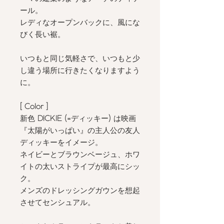
ール。
レディなオープンバックに、風にな
びく長い裾。
いつもと同じ気軽さで、いつもと少
し違う場所に行きたくなりますよう
に。
[ Color
]
新色
DICKIE (=
ディッキー
)
は映画
『太陽がいっぱい』の主人公の友人
ディッキーをイメージ。
ネイビーとブラウンベージュ、ホワ
イトの太いストライプが最高にシッ
ク。
メンズのドレッシングガウンを想起
させてセンシュアル。