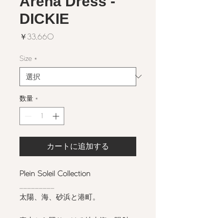
Arena Dress -
DICKIE
価
￥33,660
格
Size
*
数量
*
カートに追加する
Plein Soleil Collection
_________
太陽、海、砂浜と港町。
⠀⠀⠀⠀⠀⠀⠀⠀⠀