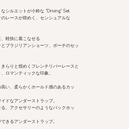
うなシルエットが小粋な
"Driving" Set.
クのレースが煌めく、センシュアルな
に、軽快に着こなせる
ラとブラジリアンショーツ、ポーチのセッ
、きらりと煌めくフレンチリバーレースと
り、ロマンティックな印象。
の高い、柔らかくホールド感のあるカッ
ワイドなアンダーストラップ。
せる、アクセサリーのようなバックホッ
ができるアンダーストラップ。