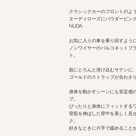
クラシックカーのフロントのよ
ヌーディローズにパウダーピン
NUDA.
お気に入りの車を乗り回すよう
ノンワイヤーのバルコネットブ
ト。
肌にとろんと溶け込むサテンに
ゴールドのストラップが合わさ
身体を動かすシーンにも安定感
プ。
ぴったりと身体にフィットする
背筋を伸ばした背中を美しく見
ク。
好きなときに片手で緩めること