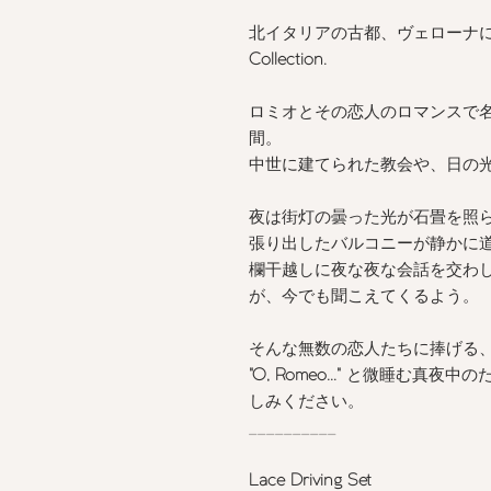
北イタリアの古都、ヴェローナ
Collection.
ロミオとその恋人のロマンスで
間。
中世に建てられた教会や、日の
夜は街灯の曇った光が石畳を照
張り出したバルコニーが静かに
​欄干越しに夜な夜な会話を交わ
が、今でも聞こえてくるよう。
そんな無数の恋人たちに捧げる
"O, Romeo..."
と微睡む真夜中のた
しみください。
__________
Lace Driving Set