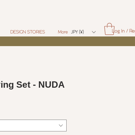
Log In / Re
DESIGN STORIES
More
JPY (¥)
ving Set - NUDA