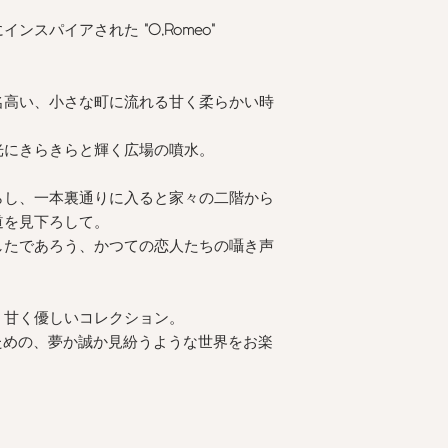
ブラジリアンショー
- パッド入れあり、
- フリーサイズ、両
にインスパイアされた
"O,Romeo"
- 日本製
可能
- サイズ
1
・
2
：
H85~
ブラジリアンショー
-サイズ
3
：
H90~105
- 両サイドのアジャ
名高い、小さな町に流れる甘く柔らかい時
- クロッチは肌に優
<ライン公式アカウ
100%
）
光にきらきらと輝く広場の噴水。
ング相談受付中>
ポリエステル
100%
らし、一本裏通りに入ると家々の二階から
- 裏地: コットン
50
道を見下ろして。
- 日本製
- お手入れについて
したであろう、かつての恋人たちの囁き声
ポーチ
- 写真はサンプルの
、甘く優しいコレクション。
ットに変更になりま
めの、夢か誠か見紛うような世界をお楽
商品の色味は、光の
る場合がございます
また表示のサイズ感
すので、予めご了承