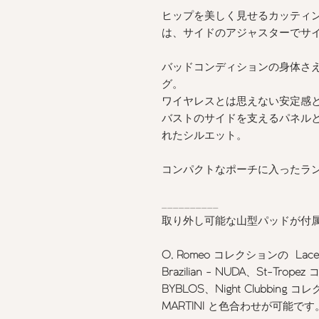
ヒップを美しく見せるカッティ
は、サイドのアジャスターでサ
バッドコンディションの身体さ
グ。
ワイヤレスとは思えない安定感
バストのサイドを支えるパネル
れたシルエット。
コンパクトなポーチに入ったラ
__________
取り外し可能な山型パッドが付
O, Romeo
コレクションの
Lace
Brazilian - NUDA
、
St-Tropez
BYBLOS
、
Night Clubbing
コレ
MARTINI
と色合わせが可能です