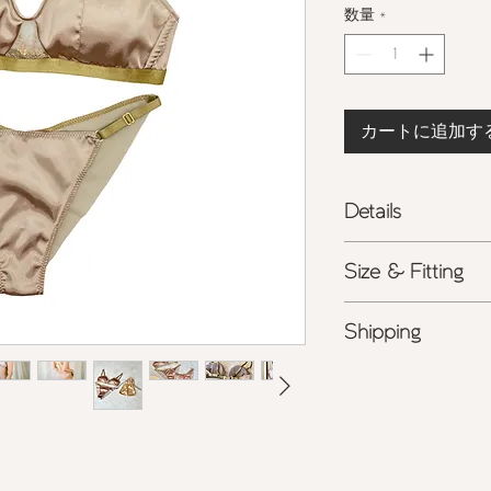
数量
*
カートに追加す
Details
ノンワイヤー / バ
Size & Fitting
- 国産サテン生地に
ディテール
ノンワイヤー / バ
（１点１点アトリエ
Shipping
- サイズ
1=65A-E / 
なります）
サイズ
2=65F-G/ 7
- 安定感の高いワイ
- 詳しくはこちらを
サイズ
3=70F+/ 75
- グラマーバストに
- とても軽くグラマ
- 脇に胸が流れにく
ィング
- 両サイドのアジャ
- 脇に胸が流れにく
- カップ内側は肌に
100%
）