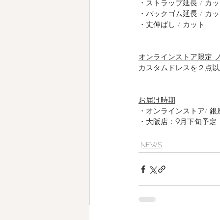
・ストラップ延長 / カ
・バックゴム延長 / カ
・丈伸ばし / カット
オンラインストア限定 
カスタムドレスを２点以
お届け時期
・オンラインストア/ 銀座
・大阪店：
9
月下旬予定
NEWS