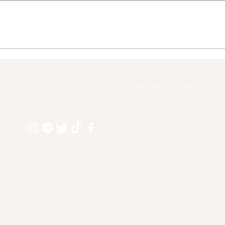
ジェイアール名古屋タカシマ
【NE
ヤにてPOPUPイベントの開
Bra
催決定！
場！
Store Policy
Shipping & Returns
​Care Guide
Repair Service
© 2018 Maimia