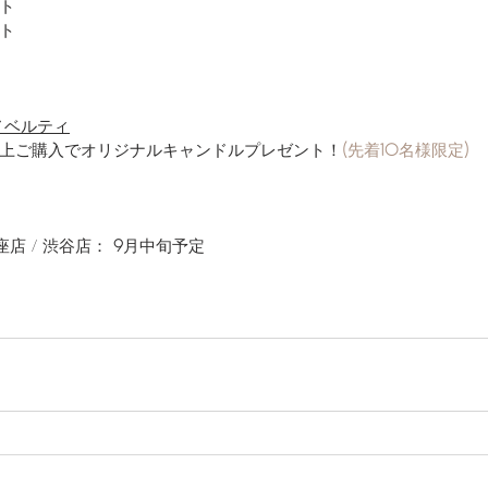
ット
ット
ノベルティ
上ご購入でオリジナルキャンドルプレゼント！
(
先着
10
名様限定
)
店 / 渋谷店： 
9
月中旬予定