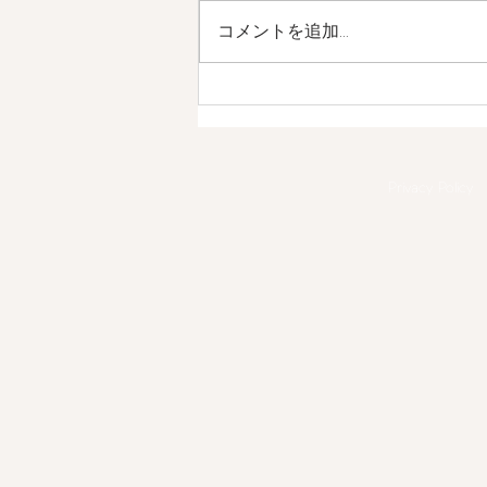
コメントを追加…
【先着10名様限定】オンライ
ンストアにて2点以上、ドレ
スのカスタムオーダーをいた
だいた方にTravel Candle Set
Privacy Policy
をプレゼント！