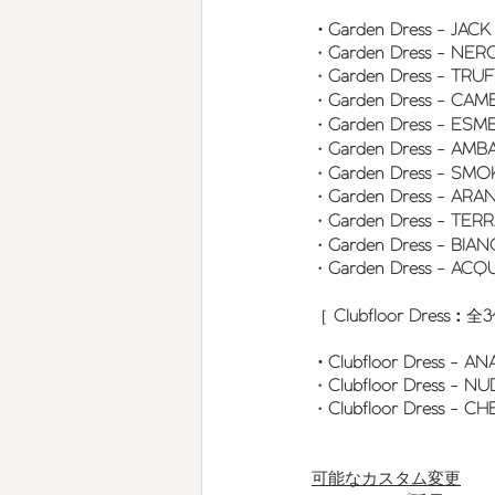
・Garden Dress - JAC
・
Garden Dress - NER
・
Garden Dress - TRU
・
Garden Dress - CAM
・
Garden Dress - ES
・
Garden Dress - AMB
・
Garden Dress - SM
・
Garden Dress - ARA
・
Garden Dress - TER
・
Garden Dress - BIA
・
Garden Dress - AC
［ 
Clubfloor Dress：
全
3
・Clubfloor Dress - AN
・
Clubfloor Dress - N
・
Clubfloor Dress - 
可能なカスタム変更