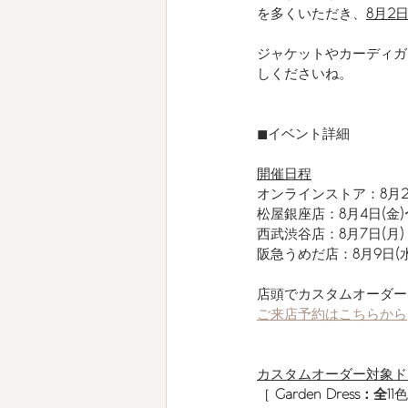
を多くいただき、
8
月
2
ジャケットやカーディガ
しくださいね。
◼︎イベント詳細
開催日程
オンラインストア：
8
月
松屋銀座店：
8
月
4
日
(
金
)
西武渋谷店：
8
月
7
日
(
月
)
阪急うめだ店：
8
月
9
日
(
店頭でカスタムオーダー
ご来店予約はこちらから
カスタムオーダー対象ド
［ 
Garden Dress：全11
色