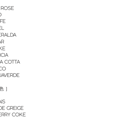
K ROSE
O
FFE
EL
MERALDA
AR
OKE
NCIA
RA COTTA
NCO
QUAVERDE
色 ］
AIS
UDE GREIGE
CHERRY COKE