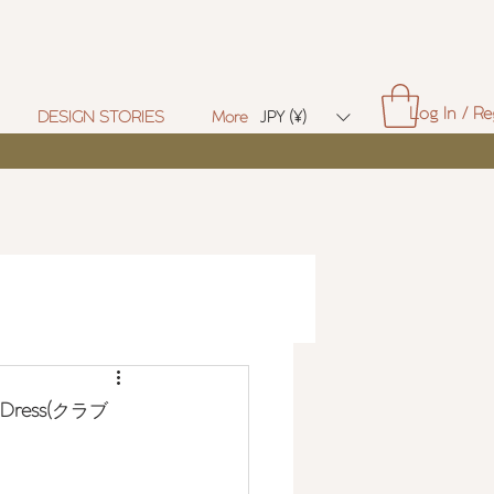
Log In / Re
DESIGN STORIES
More
JPY (¥)
 Dress(
クラブ