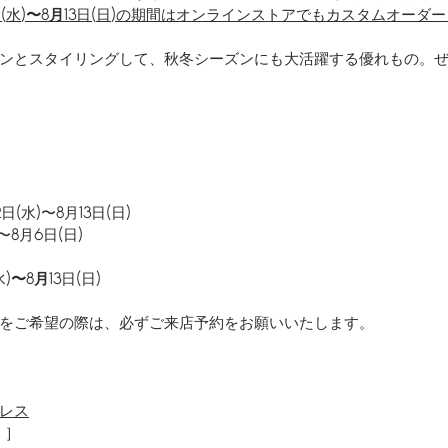
日
(
水
)〜8月13
日
(
日
)
の期間はオンラインストアでもカスタムオーダー
ンとスタイリングして、秋冬シーズンにも大活躍する優れもの。
2
日
(
水
)
〜
8
月
13
日
(
日
)
〜
8
月
6
日
(
日
)
水
)〜8月13
日
(
日
)
をご希望の際は、必ずご来店予約をお願いいたします。
レス
 ］