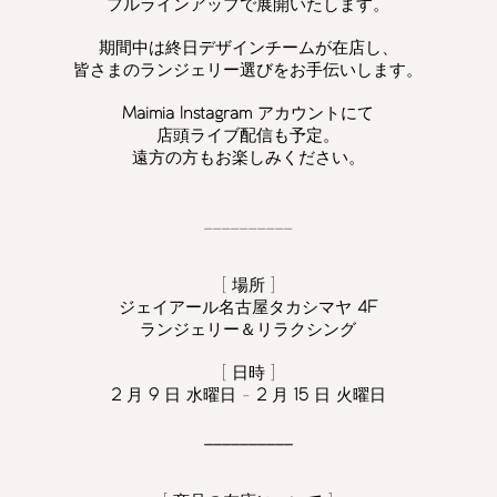
フルラインアップで展開いたします。
期間中は終日デザインチームが在店し、
皆さまのランジェリー選びをお手伝いします。
Maimia
Instagram
アカウントにて
店頭ライブ配信も予定。
遠方の方もお楽しみください。
__________
[ 場所 ]
ジェイアール名古屋タカシマヤ
4
F
ランジェリー＆リラクシング
[ 日時 ]
2
月
9
日 水曜日 -
2
月
15
日 火曜日
__________