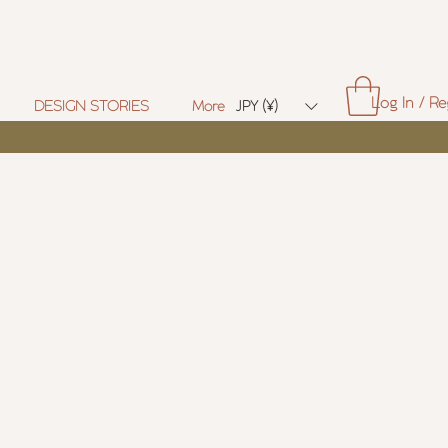
Log In / Re
DESIGN STORIES
More
JPY (¥)